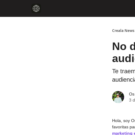
Creala News
No d
audi
Te traem
audiencia
Os
3 d
Hola, soy O
favoritas pa
marketing e