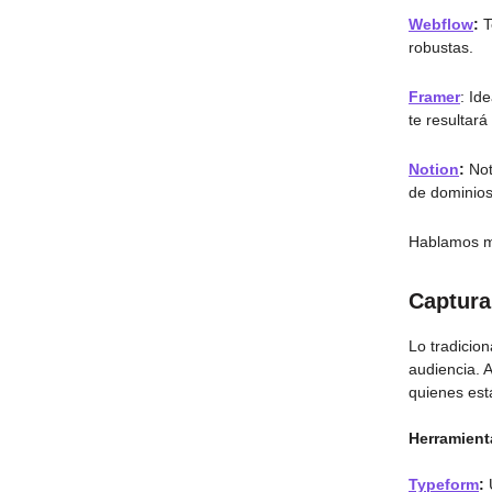
Webflow
:
T
robustas.
Framer
: Id
te resultará 
Notion
:
Not
de dominios,
Hablamos má
Captura
Lo tradicio
audiencia. A
quienes está
Herramient
Typeform
: