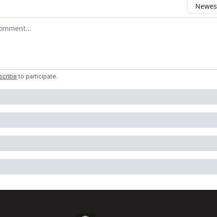
Newest
 comment
scribe
to participate
.