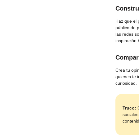
Constru
Haz que el 
público de 
las redes so
inspiración 
Compart
Crea tu opi
quienes te 
curiosidad.
Truco:
C
sociales
contenid