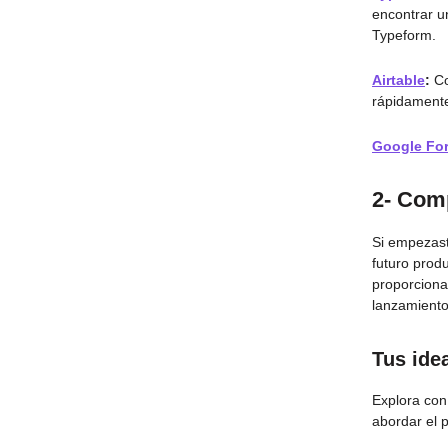
encontrar u
Typeform.
Airtable
:
Co
rápidamente
Google Fo
2- Comp
Si empezast
futuro prod
proporciona
lanzamiento
Tus ide
Explora con
abordar el 