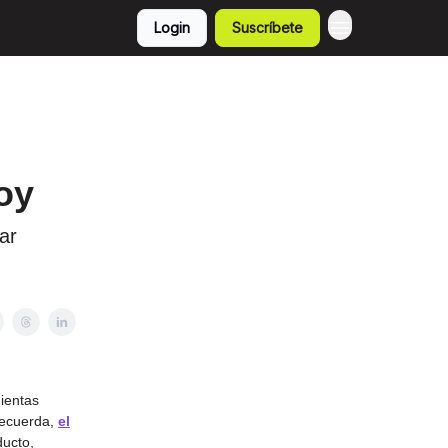
Login
Suscríbete
oy
ar
ientas
 Recuerda,
el
ducto,