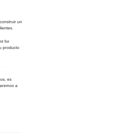
construir un
lientes.
t for
u producto
os, es
daremos a