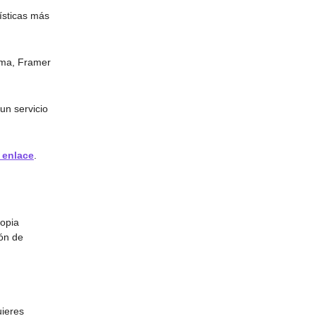
ísticas más
gma, Framer
un servicio
 enlace
.
ropia
ión de
uieres