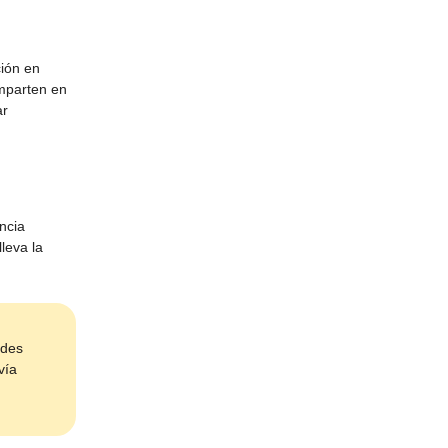
ción en
omparten en
ar
ncia
leva la
edes
vía