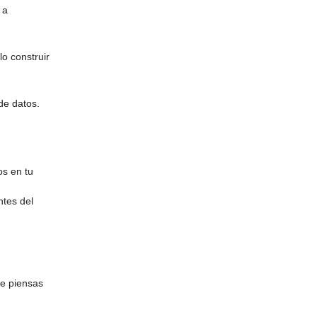
 a
o construir
 de datos.
os en tu
ntes del
ue piensas