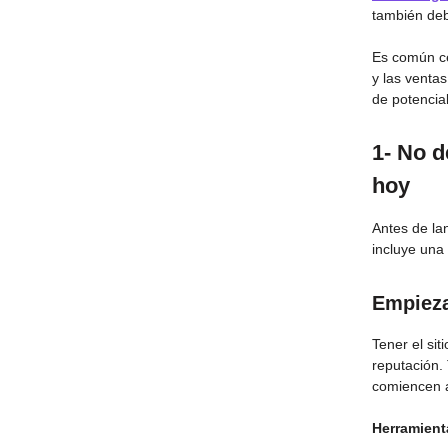
también deb
Es común ce
y las venta
de potencial
1- No d
hoy
Antes de la
incluye una
Empieza
Tener el sit
reputación.
comiencen a
Herramient