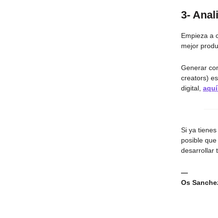
3- Anal
Empieza a c
mejor produ
Generar co
creators) e
digital,
aquí
Si ya tiene
posible que
desarrollar 
—
Os Sanchez