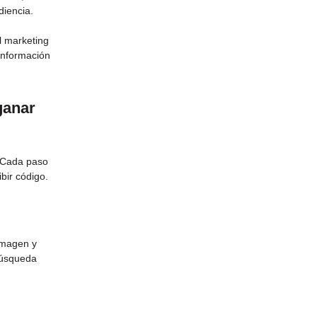
diencia.
l marketing
información
ganar
. Cada paso
bir código.
 imagen y
búsqueda