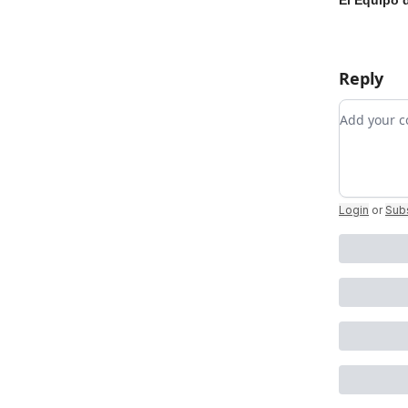
El Equipo 
Reply
Add your
Login
or
Sub