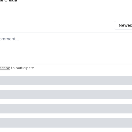
de Creala
Newest
 comment
scribe
to participate
.