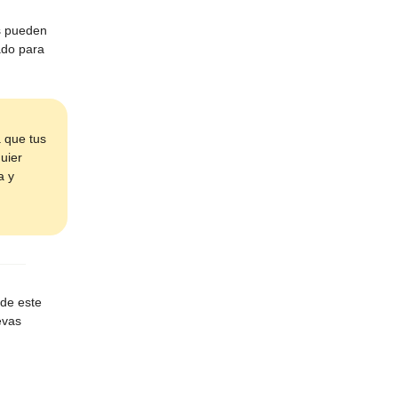
es pueden
ado para
a que tus
uier
a y
 de este
evas