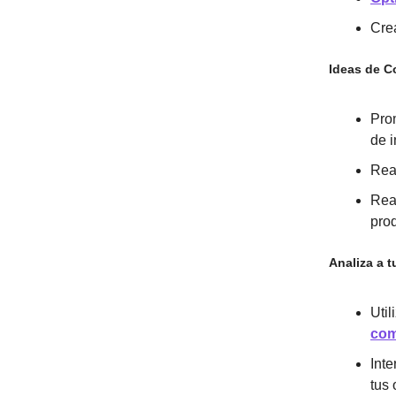
Cre
Ideas de C
Prom
de i
Real
Real
pro
Analiza a 
Util
com
Inte
tus 