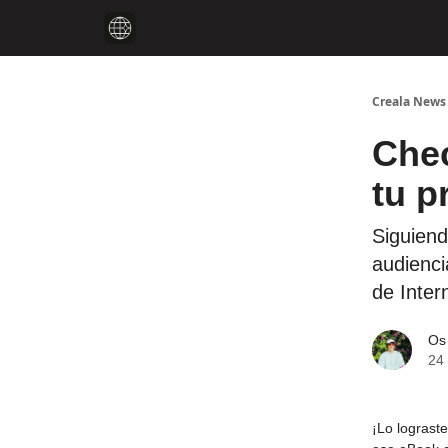
Creala News
Chec
tu p
Siguiend
audienci
de Inter
Os
24 
¡Lo lograst