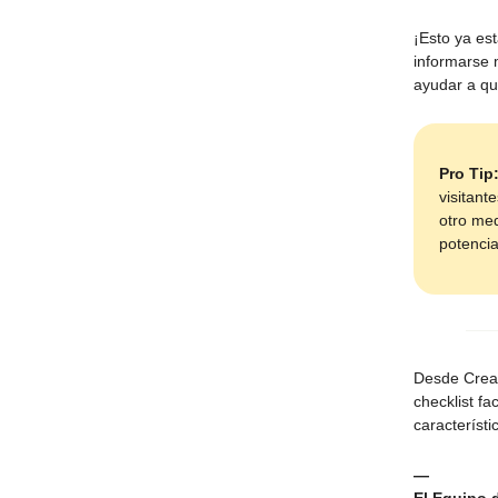
¡Esto ya es
informarse 
ayudar a qu
Pro Tip
visitant
otro med
potencia
Desde Creal
checklist f
característ
—