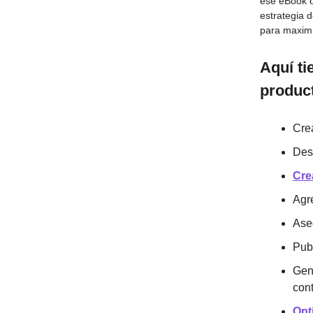
ese eBook o
estrategia 
para maximi
Aquí ti
product
Crea
Desa
Cre
Agre
Ase
Pub
Gene
cont
Opt