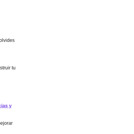
olvides
truir tu
cias y
ejorar