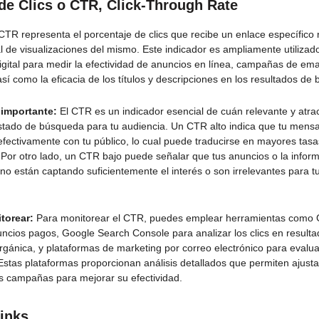
de Clics o CTR,
Click-Through Rate
CTR representa el porcentaje de clics que recibe un enlace específico 
l de visualizaciones del mismo. Este indicador es ampliamente utilizad
igital para medir la efectividad de anuncios en línea, campañas de ema
sí como la eficacia de los títulos y descripciones en los resultados de
 importante:
El CTR es un indicador esencial de cuán relevante y atrac
istado de búsqueda para tu audiencia. Un CTR alto indica que tu mensa
fectivamente con tu público, lo cual puede traducirse en mayores tasa
 Por otro lado, un CTR bajo puede señalar que tus anuncios o la infor
no están captando suficientemente el interés o son irrelevantes para t
torear:
Para monitorear el CTR, puedes emplear herramientas como 
uncios pagos, Google Search Console para analizar los clics en result
gánica, y plataformas de marketing por correo electrónico para evalu
 Estas plataformas proporcionan análisis detallados que permiten ajusta
us campañas para mejorar su efectividad.
inks