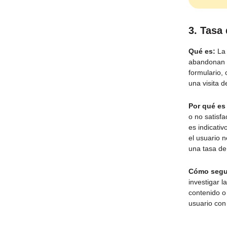
3. Tasa
Qué es:
La 
abandonan si
formulario, 
una visita d
Por qué es
o no satisf
es indicati
el usuario n
una tasa de
Cómo segui
investigar l
contenido o 
usuario con 