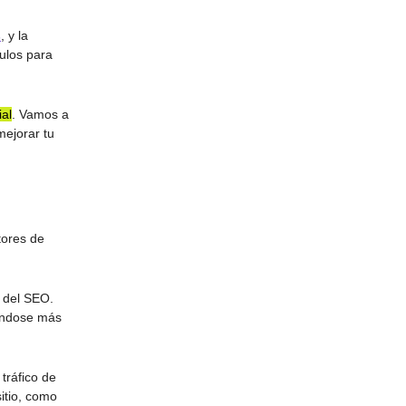
s
, y la
ulos para
ial
. Vamos a
mejorar tu
tores de
d del SEO.
iéndose más
tráfico de
itio, como