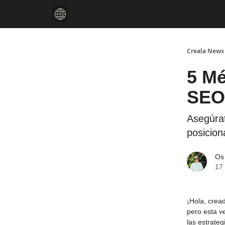
Creala News
5 Me
SEO
Asegúra
posicion
Os
17 
¡Hola, crea
pero esta v
las estrate