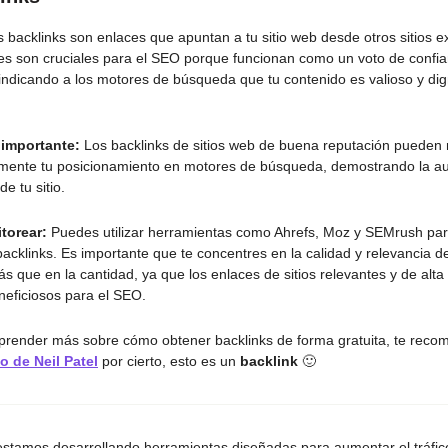
s backlinks son enlaces que apuntan a tu sitio web desde otros sitios e
es son cruciales para el SEO porque funcionan como un voto de confi
o, indicando a los motores de búsqueda que tu contenido es valioso y di
 importante:
Los backlinks de sitios web de buena reputación pueden
vamente tu posicionamiento en motores de búsqueda, demostrando la aut
de tu sitio.
torear:
Puedes utilizar herramientas como Ahrefs, Moz y SEMrush par
 backlinks. Es importante que te concentres en la calidad y relevancia d
s que en la cantidad, ya que los enlaces de sitios relevantes y de alta
eficiosos para el SEO.
prender más sobre cómo obtener backlinks de forma gratuita, te rec
lo de Neil Patel
por cierto, esto es un
backlink
🙂
estamos desarrollando herramientas diseñadas para aumentar el tráfic