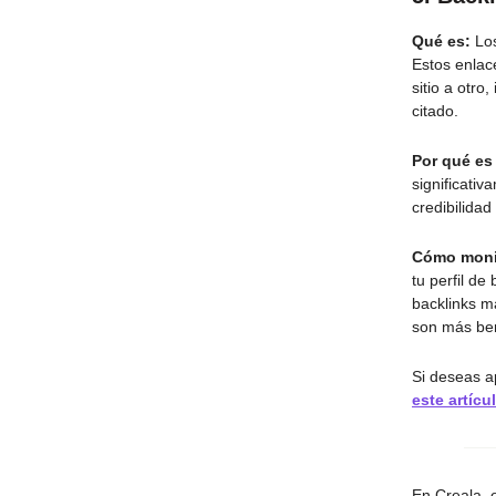
Qué es:
Lo
Estos enlac
sitio a otr
citado.
Por qué es
significati
credibilidad 
Cómo moni
tu perfil de
backlinks má
son más ben
Si deseas a
este artícu
En Creala, 