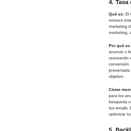
4.
Tasa 
Qué es:
El 
número tota
marketing d
marketing, a
Por qué es
anuncio o l
resonando e
conversión.
presentada 
objetivo.
Cómo moni
para los an
búsqueda or
tus emails.
optimizar t
5.
Backl