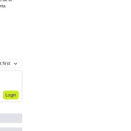
nta
 first
Login