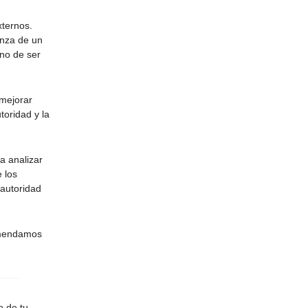
xternos.
anza de un
gno de ser
 mejorar
oridad y la
a analizar
e los
 autoridad
omendamos
o de tu