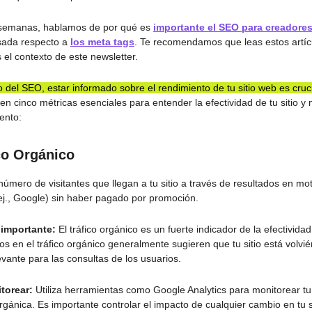
semanas, hablamos de por qué es
importante el SEO para creadore
ada respecto a
los meta tags
. Te recomendamos que leas estos artíc
 el contexto de este newsletter.
 del SEO, estar informado sobre el rendimiento de tu sitio web es cruc
en cinco métricas esenciales para entender la efectividad de tu sitio y 
ento:
ico Orgánico
número de visitantes que llegan a tu sitio a través de resultados en mo
j., Google) sin haber pagado por promoción.
 importante:
El tráfico orgánico es un fuerte indicador de la efectivida
s en el tráfico orgánico generalmente sugieren que tu sitio está volv
levante para las consultas de los usuarios.
torear:
Utiliza herramientas como Google Analytics para monitorear tu 
gánica. Es importante controlar el impacto de cualquier cambio en tu s