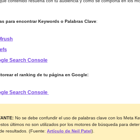
qué contenido resuena con tu audiencia y cómo se comporta en los m
as para encontrar Keywords o Palabras Clave
:
Mrush
efs
gle Search Console
orear el ranking de tu página en Google:
gle Search Console
ANTE:
No se debe confundir el uso de palabras clave con los Meta K
stos últimos no son utilizados por los motores de búsqueda para deter
de resultados. (Fuente:
Artículo de Neil Patel
).