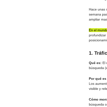
Hace unas 
semana pas
ampliar mas
En el mundo
profundizar 
posicionami
1. Tráf
Qué es:
El 
búsqueda (e
Por qué es
Los aumento
visible y re
Cómo moni
búsqueda or