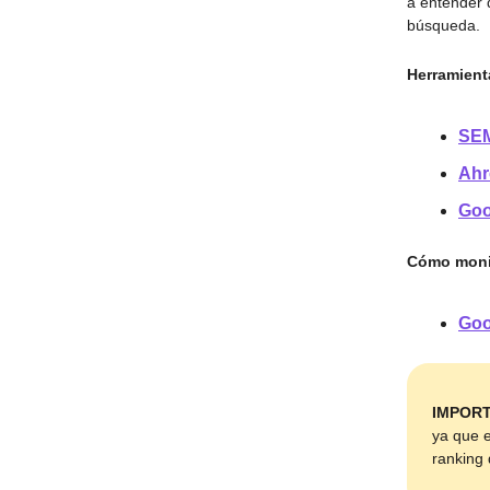
a entender 
búsqueda.
Herramient
SE
Ahr
Goo
Cómo monit
Goo
IMPORT
ya que e
ranking 