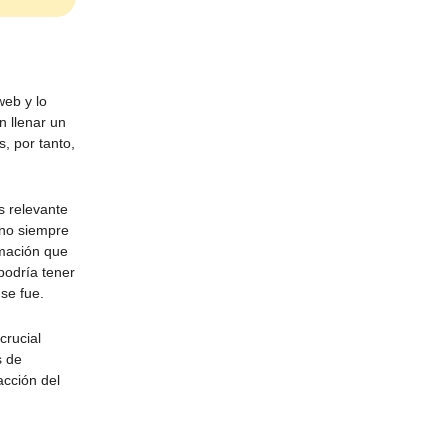
web y lo
n llenar un
s, por tanto,
s relevante
 no siempre
rmación que
 podría tener
se fue.
crucial
s de
acción del