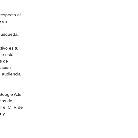
respecto al
o en
il
 búsqueda.
tivo es tu
je está
s de
mación
u audiencia
Google Ads
ados de
ar el CTR de
r y